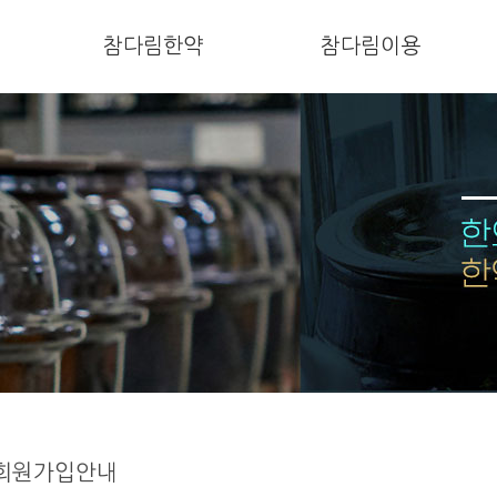
참다림한약
참다림이용
회원가입안내