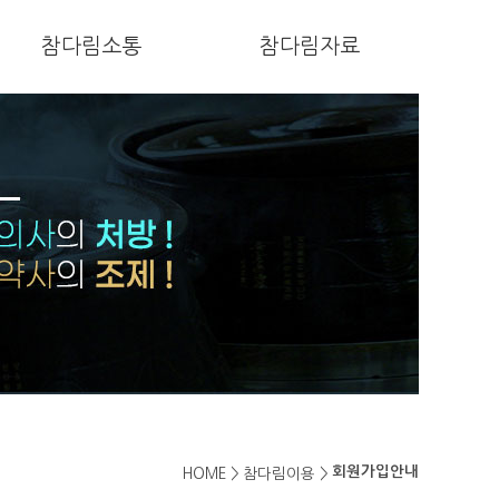
참다림소통
참다림자료
회원가입안내
HOME >
참다림이용 >