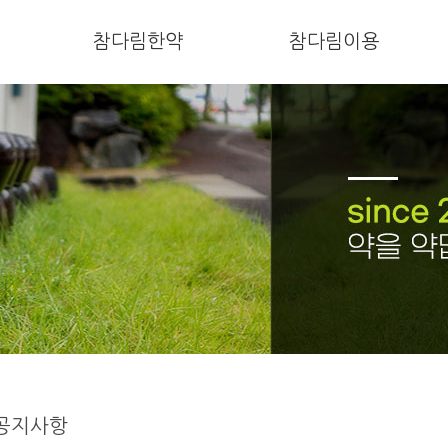
참다림한약
참다림이용
공지사항