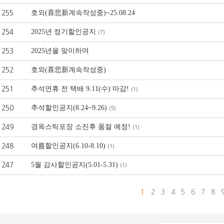
호외(喜悲新계속작성중)~25.08.24
255
2025년 정기할인공지
254
(7)
2025년을 맞이하며
253
호외(喜悲新계속작성중)
252
추석연휴 전 택배 9.11(수) 마감!
251
(1)
추석할인공지(8.24~9.26)
250
(5)
경옥스틱포장 소진후 품절 예정!
249
(1)
여름할인공지(6.10-8.10)
248
(1)
5월 감사할인공지(5.01-5.31)
247
(1)
1
2
3
4
5
6
7
8