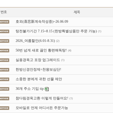
번호
제목
호외(喜悲新계속작성중)~26.06.09
탕전불가기간 7.15~8.15 (한방특별상품만 주문 가능)
(1)
2026_여름할인(6.01-8.31)
(2)
50번 넘게 새로 끓인 황련해독탕!
(4)
실용경옥고 포장 업그레이드
(1)
한방신경안정제=천왕보심단!
소중한 분에게 귀한 선물 제안
30개 주소 기입 tip
참다림경옥고환 이렇게 만들어요!
(1)
모바일로 언제 어디서든 주문가능