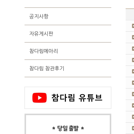
공지사항
자유게시판
참다림메아리
참다림 참관후기
* 당일 출발 *