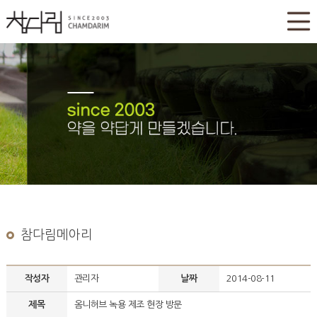
참다림메아리
작성자
관리자
날짜
2014-08-11
제목
옴니허브 녹용 제조 현장 방문