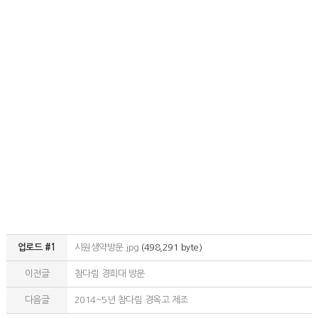
업로드 #1
시원생약방문.jpg
(498,291 byte)
이전글
참다림 경희대 방문
다음글
2014~5년 참다림 경옥고 제조