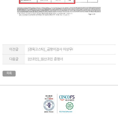
이전글
[경옥고스틱]_곰팡이검사 이상무!
다음글
[산조인]_원산조인 증명서
목록