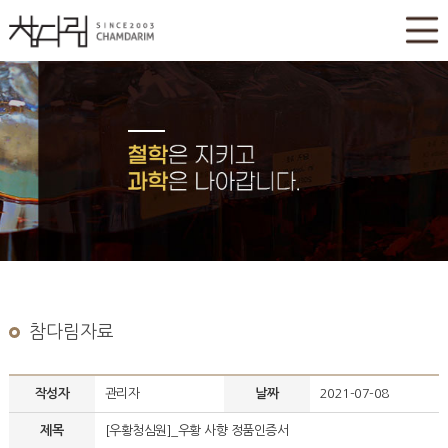
참다림자료
작성자
관리자
날짜
2021-07-08
제목
[우황청심원]_우황 사향 정품인증서