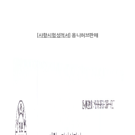
[
사향시험성적서
] 옴니허브판매