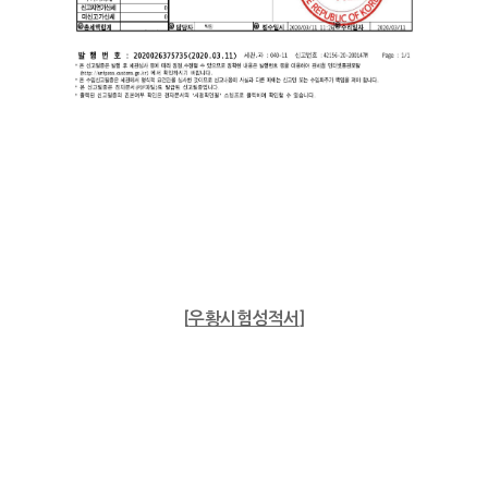
[
우황시험성적서
]