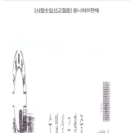
[
사향수입신고필증
] 옴니허브판매