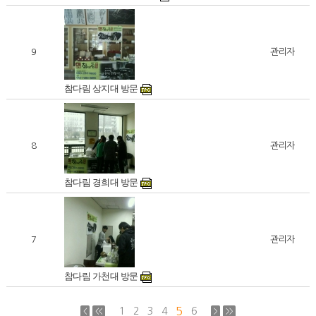
9
관리자
참다림 상지대 방문
8
관리자
참다림 경희대 방문
7
관리자
참다림 가천대 방문
5
1
2
3
4
6
<
<<
>
>>