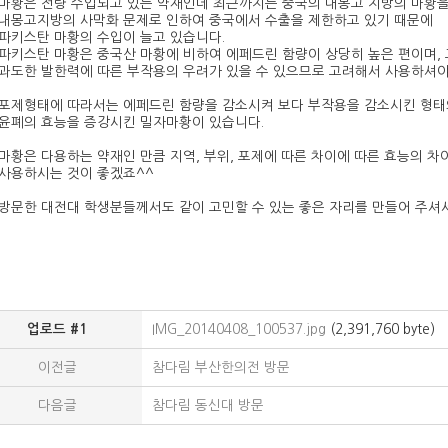
마황은 전량 수입되고 있는 약재인데 최근까지는 중국의 내몽고 지방의 마황
내몽고지방의 사막화 문제로 인하여 중국에서 수출을 제한하고 있기 때문에
파키스탄 마황의 수입이 늘고 있습니다.
파키스탄 마황은 중국산 마황에 비하여 에페드린 함량이 상당히 높은 편이며, 
과도한 발한력에 따른 부작용의 우려가 있을 수 있으므로 고려해서 사용하셔야
포제형태에 따라서는 에페드린 함량을 감소시켜 보다 부작용을 감소시킨 형
윤폐의 효능을 증강시킨 밀자마황이 있습니다.
마황은 다용하는 약재인 만큼 지역, 부위, 포제에 따른 차이에 따른 효능의 
사용하시는 것이 좋겠죠^^
방문한 대전대 학생분들께서도 같이 고민할 수 있는 좋은 자리를 만들어 주셔
IMG_20140408_100537.jpg
(2,391,760 byte)
업로드 #1
이전글
참다림 부산한의전 방문
다음글
참다림 동신대 방문