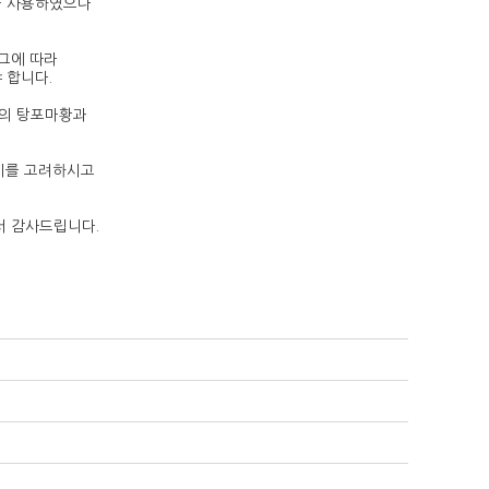
을 사용하였으나
그에 따라
 합니다.
태의 탕포마황과
차이를 고려하시고
서 감사드립니다.