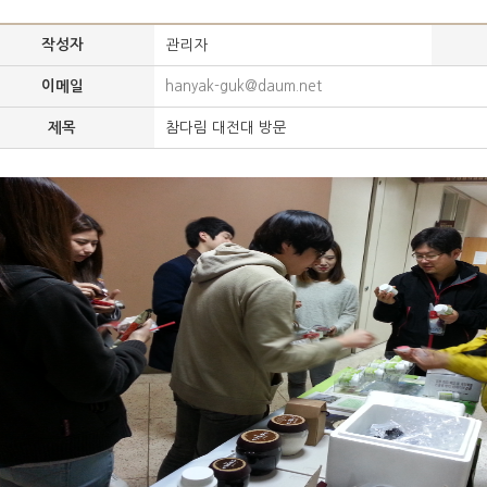
관리자
작성자
hanyak-guk@daum.net
이메일
참다림 대전대 방문
제목