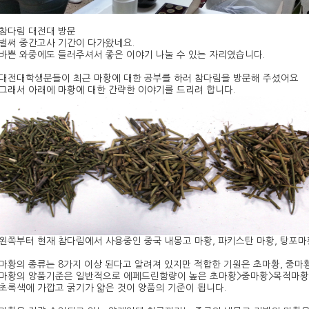
참다림 대전대 방문
벌써 중간고사 기간이 다가왔네요.
바쁜 와중에도 들러주셔서 좋은 이야기 나눌 수 있는 자리였습니다.
대전대학생분들이 최근 마황에 대한 공부를 하러 참다림을 방문해 주셨어요
그래서 아래에 마황에 대한 간략한 이야기를 드리려 합니다.
왼쪽부터 현재 참다림에서 사용중인 중국 내몽고 마황, 파키스탄 마황, 탕포마
마황의 종류는 8가지 이상 된다고 알려져 있지만 적합한 기원은 초마황, 중마황
마황의 양품기준은 일반적으로 에페드린함량이 높은 초마황>중마황>목적마황
초록색에 가깝고 굵기가 얇은 것이 양품의 기준이 됩니다.