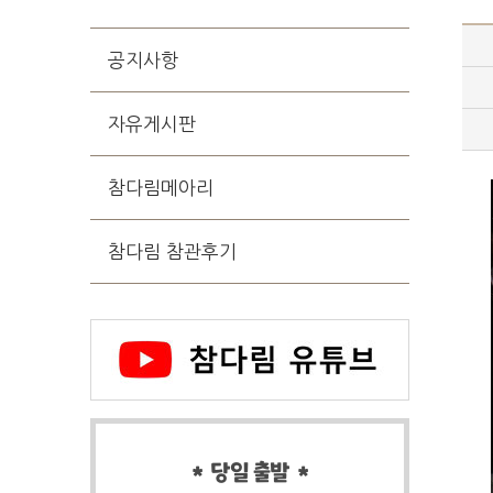
공지사항
자유게시판
참다림메아리
참다림 참관후기
* 당일 출발 *