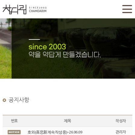
공지사항
번호
제목
작성자
호외(喜悲新계속작성중)~26.06.09
관리자