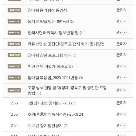
참다림 옹기탕전 동영상
관리자
옹기로 약을 빚는 참다림!
관리자
(2)
한의사면허취득시 정보변경 필수!
관리자
유튜브영상:공진단/경옥고/첩지 싸기/옹기탕전
관리자
참다림 참관 프로그램 안내
관리자
(7)
이런 경우 이렇게 하세요
관리자
(2)
참다림 복용법_2025.07.01변경
관리자
(3)
포장 상세 설명 공지(탕제, 경옥고 및 공진단 포장
관리자
방법)
(3)
5월감사할인공지(5.1~5.31)
256
관리자
(1)
호외(喜悲新계속작성중)~25.08.24
255
관리자
2025년 정기할인공지
254
관리자
(7)