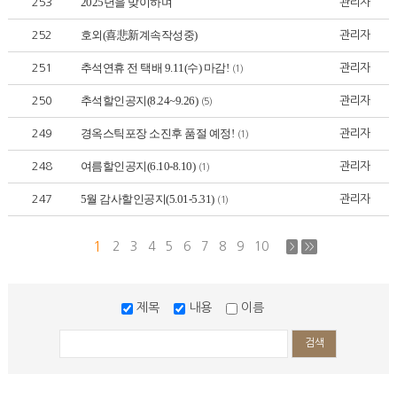
2025년을 맞이하며
253
관리자
호외(喜悲新계속작성중)
252
관리자
추석연휴 전 택배 9.11(수) 마감!
251
관리자
(1)
추석할인공지(8.24~9.26)
250
관리자
(5)
경옥스틱포장 소진후 품절 예정!
249
관리자
(1)
여름할인공지(6.10-8.10)
248
관리자
(1)
5월 감사할인공지(5.01-5.31)
247
관리자
(1)
1
2
3
4
5
6
7
8
9
10
>
>>
제목
내용
이름
검색