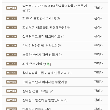
탕전불가기간 7.15~8.15 (한방특별상품만 주문 가
관리자
능)
(1)
2026_여름할인(6.01-8.31)
관리자
(2)
50번 넘게 새로 끓인 황련해독탕!
관리자
(4)
실용경옥고 포장 업그레이드
관리자
(1)
한방신경안정제=천왕보심단!
관리자
소중한 분에게 귀한 선물 제안
관리자
30개 주소 기입 tip
관리자
참다림경옥고환 이렇게 만들어요!
관리자
(1)
모바일로 언제 어디서든 주문가능
관리자
참다림 선물 고르는 tip!
관리자
참다림이 탕전하는 방법입니다
관리자
(1)
하수오의 참다림 정리
관리자